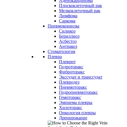
Аденокарцинома
Плоскоклеточный рак
Мелкоклеточный рак
Лимфома
Саркома
Пневмокониозы
Силикоз
Бериллиоз
Асбестоз
Антракоз
Стоматология
Плевра
Плеврит
Гидроторакс
Фиброторакс
Экссудат и транссудат
Плевродез
Пневмоторакс
Гидропневмоторакс
Гемоторакс
Эмпиема плевры
Хилоторакс
Онкология плевры
Дренирование