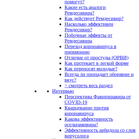
помогут?
Какие есть аналоги
Ремдесивира?
Как действует Ремдесивир?
Насколько эффективен
Ремдесивир?
Побочные эффекты от
Ремдесивира
Переход коронавируса в
пневмонию
Отличие от простуды (ОРВИ)
Как протекает в легкой форме
Как переносят молодые?
Всегда ли пропадает обоняние и
вкус?
> смотреть весь раздел
Интервью
Перспектива Фавипиравира от
COVID-19
Кварцевание против
коронавируса
Какова эффективность
осельтамивира?
Эффективность арбидола со слов
вирусолога