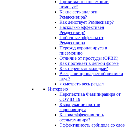
Прививки от пневмонии
помогут?
Какие есть аналоги
Ремдесивира?
Как действует Ремдесивир?
Насколько эффективен
Ремдесивир?
Побочные эффекты от
Ремдесивира
Переход коронавируса в
пневмонию
Отличие от простуды (ОРВИ)
Как протекает в легкой форме
Как переносят молодые?
Всегда ли пропадает обоняние и
вкус?
> смотреть весь раздел
Интервью
Перспектива Фавипиравира от
COVID-19
Кварцевание против
коронавируса
Какова эффективность
осельтамивира?
Эффективность арбидола со слов