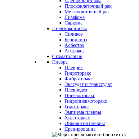
Аденокарцинома
Плоскоклеточный рак
Мелкоклеточный рак
Лимфома
Саркома
Пневмокониозы
Силикоз
Бериллиоз
Асбестоз
Антракоз
Стоматология
Плевра
Плеврит
Гидроторакс
Фиброторакс
Экссудат и транссудат
Плевродез
Пневмоторакс
Гидропневмоторакс
Гемоторакс
Эмпиема плевры
Хилоторакс
Онкология плевры
Дренирование