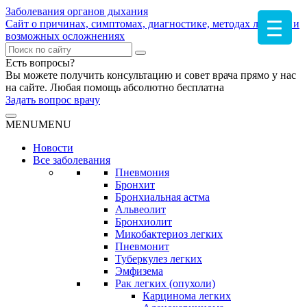
Заболевания органов дыхания
Сайт о причинах, симптомах, диагностике, методах лечения и
возможных осложнениях
Есть вопросы?
Вы можете получить консультацию и совет врача прямо у нас
на сайте. Любая помощь абсолютно бесплатна
Задать вопрос врачу
MENU
MENU
Новости
Все заболевания
Пневмония
Бронхит
Бронхиальная астма
Альвеолит
Бронхиолит
Микобактериоз легких
Пневмонит
Туберкулез легких
Эмфизема
Рак легких (опухоли)
Карцинома легких