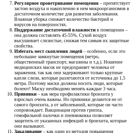
Регулярное проветривание помещения
– препятствует
застою воздуха и накоплению в нем микроорганизмов в
достаточном количестве для развития заболевания.
Влажная уборка снижает количество бактерий и
вирусов на поверхностях.
Поддержание достаточной влажности
в помещении –
она должна составлять 45-55%. Сухой воздух
высушивает слизистые, снижая тем самым их защитные
свойства.
Избегать мест скопления людей
– особенно, если это
небольшие замкнутые помещения (метро,
общественный транспорт, магазины и т.д.). Ношение
медицинских масок не предохраняет человека от
заражения, так как они задерживают только крупные
капли слизи, которые разлетаются от источника до 1,5
метра. Поэтому маски должны носить люди, которые
болеют! Маску необходимо менять каждые 3 часа.
Прививки
– как мера профилактики бронхита у
взрослых очень важны. Но прививки делаются не от
самого бронхита, а от заболеваний, которые он часто
сопровождает. Вакцинация против гриппа,
гемофильной палочки и пневмококка позволяет
защитить от указанных инфекций и бронхита, которые
они вызывают.
Закаливание
– как один из методов повышения