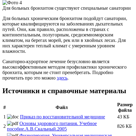
Для больных бронхитом существуют специальные санатории
Для больных хроническим бронхитом подойдут санатории,
которые квалифицируются на заболеваниях дыхательных
путей. Они, как правило, расположены в странах с
континентальным, полугорным, средиземноморским
климатом, на берегах морей, рек или в хвойных лесах. Для
них характерен теплый климат с умеренным уровнем
влажности.
Санаторно-курортное лечение безусловно является
высокоэффективным методом профилактики хронического
бронхита, которым не стоит пренебрегать. Подробно
прочитать про это можно
здесь
.
Источники и справочные материалы
Размер
#
Файл
файла
1
Приказ по восстановительной медицине
43 КБ
Основы здорового питания. Учебное
2
826 КБ
пособие.А.В.Скальный.2005
Физиотерапия. Универсальная медицинская